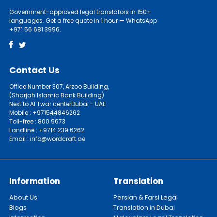
Government-approved legal translators in 150+
languages. Get a free quote in 1 hour — WhatsApp
+971 56 681 3996.
Contact Us
Office Number 307, Arzoo Building,
(Sharjah Islamic Bank Building)
Next to Al Twar centerDubai - UAE
Mobile : +971544846262
Toll-free : 800 9673
Landline : +9714 239 6262
Email : info@wordcraft.ae
Information
Translation
About Us
Persian & Farsi Legal
Blogs
Translation in Dubai